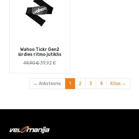
Wahoo Tickr Gen2
širdies ritmo jutiklis
49,90 €
39,92 €
(current)
← Ankstesnis
1
2
3
4
Kitas →