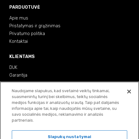
PARDUOTUVĖ
Apie mus
Pristatymas ir grąžinimas
Privatumo politika
Kontaktai
KLIENTAMS
DUK
Garantija
MOKĖJIMO BŪDAI
Naudojame slapukus, kad svetainė veiktų tinkamai,
suasmenintų turinį bei skelbimus, teiktų socialinės
medijos funkcijas ir analizuotų srautą. Taip pat dalijamės
informacija apie tai, kaip naudojatės mūsų svetaine, su
savo socialinės medijos, reklamavimo ir analizės
partneriais.
Slapukų nustatymai