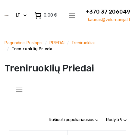
+370 37 206049
LT
0,00 €
kaunas@velomanija.lt
Pagrindinis Puslapis
PRIEDAI
Treniruokliai
Treniruoklių Priedai
Treniruoklių Priedai
Rušiuoti populiariausios
Rodyti 9