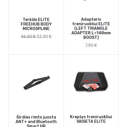
Adapteris
Terkšlė ELITE
treniruokliui ELITE
FREEHUB BODY
(LEFT TRIANGLE
MICROSPLINE
ADAPTER L=148mm
46,50 €
32,00 €
BOOST)
7,90 €
Krepšys treniruokliui
Širdies rimto juosta
VAISETA ELITE
ANT+ and Bluetooth
Smart HR