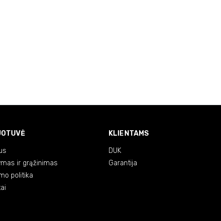
UOTUVĖ
KLIENTAMS
us
DUK
ymas ir grąžinimas
Garantija
mo politika
ai