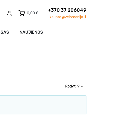
+370 37 206049
0,00 €
kaunas@velomanija.lt
ISAS
NAUJIENOS
Rodyti 9