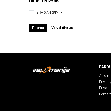
LIKUČIO POŽYMIS
YRA SANDĖLYJE
Filtras
Valyti filtrus
PARD
Apie m
Pristat
Privatu
Kontakt