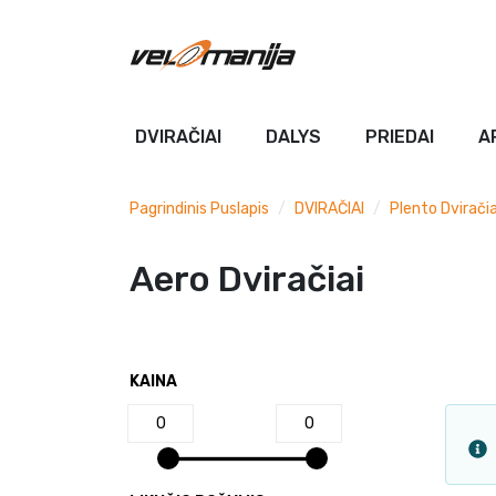
DVIRAČIAI
DALYS
PRIEDAI
A
Pagrindinis Puslapis
DVIRAČIAI
Plento Dviračia
Aero Dviračiai
KAINA
0
0