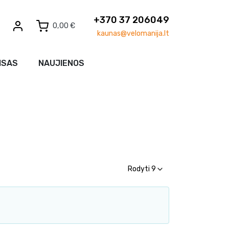
+370 37 206049
0,00 €
kaunas@velomanija.lt
ISAS
NAUJIENOS
Rodyti 9