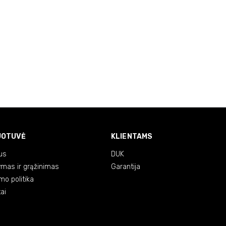
UOTUVĖ
KLIENTAMS
us
DUK
ymas ir grąžinimas
Garantija
mo politika
ai