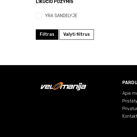
LIKUČIO POŽYMIS
YRA SANDĖLYJE
Filtras
Valyti filtrus
PARD
Apie m
Pristat
Privatu
Kontakt