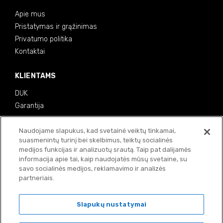
Apie mus
Pristatymas ir grąžinimas
Privatumo politika
Kontaktai
KLIENTAMS
DUK
Garantija
MOKĖJIMO BŪDAI
Naudojame slapukus, kad svetainė veiktų tinkamai,
suasmenintų turinį bei skelbimus, teiktų socialinės
medijos funkcijas ir analizuotų srautą. Taip pat dalijamės
informacija apie tai, kaip naudojatės mūsų svetaine, su
savo socialinės medijos, reklamavimo ir analizės
partneriais.
Slapukų nustatymai