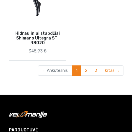
Hidrauliniai stabdžiai
Shimano Ultegra ST-
R8020
345,93 €
(current)
← Ankstesnis
1
2
3
Kitas →
PARDUOTUVĖ