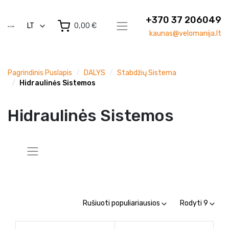
+370 37 206049
LT
0,00 €
kaunas@velomanija.lt
Pagrindinis Puslapis
DALYS
Stabdžių Sistema
Hidraulinės Sistemos
Hidraulinės Sistemos
Rušiuoti populiariausios
Rodyti 9