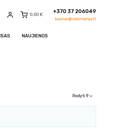
+370 37 206049
0,00 €
kaunas@velomanija.lt
ISAS
NAUJIENOS
Rodyti 9