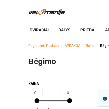
DVIRAČIAI
DALYS
PRIEDAI
A
Pagrindinis Puslapis
APRANGA
Batai
Bėgi
Bėgimo
KAINA
0
0