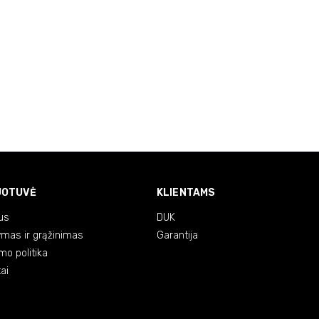
UOTUVĖ
KLIENTAMS
us
DUK
ymas ir grąžinimas
Garantija
mo politika
ai