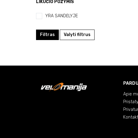
LIKUČIO POŽYMIS
YRA SANDĖLYJE
Filtras
Valyti filtrus
PARD
Apie m
Pristat
Privatu
Kontakt