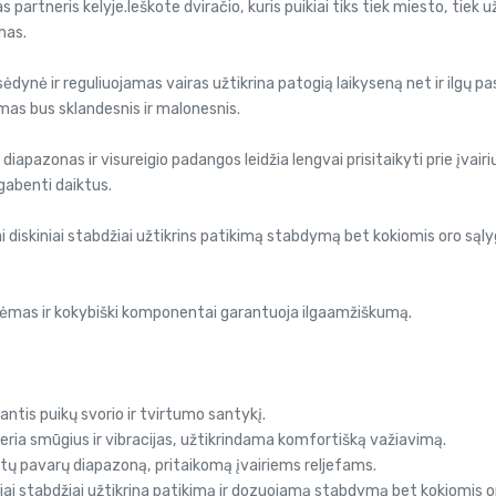
artneris kelyje.Ieškote dviračio, kuris puikiai tiks tiek miesto, tie
mas.
ynė ir reguliuojamas vairas užtikrina patogią laikyseną net ir ilgų 
mas bus sklandesnis ir malonesnis.
apazonas ir visureigio padangos leidžia lengvai prisitaikyti prie įvairių
gabenti daiktus.
iskiniai stabdžiai užtikrins patikimą stabdymą bet kokiomis oro sąlygo
 rėmas ir kokybiški komponentai garantuoja ilgaamžiškumą.
nantis puikų svorio ir tvirtumo santykį.
eria smūgius ir vibracijas, užtikrindama komfortišką važiavimą.
atų pavarų diapazoną, pritaikomą įvairiems reljefams.
niai stabdžiai užtikrina patikimą ir dozuojamą stabdymą bet kokiomis o