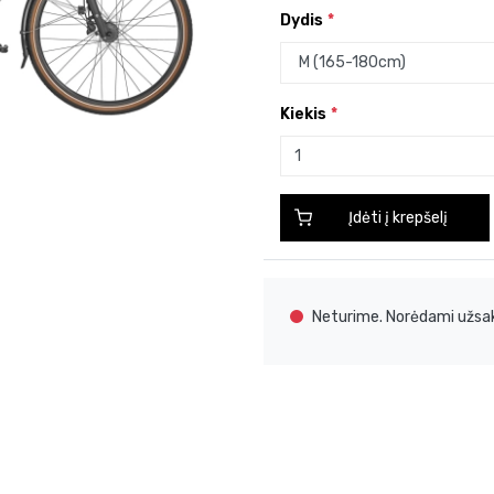
Dydis
Kiekis
Įdėti į krepšelį
Neturime. Norėdami užsak