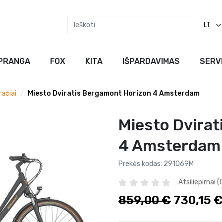
LT
PRANGA
FOX
KITA
IŠPARDAVIMAS
SERV
račiai
Miesto Dviratis Bergamont Horizon 4 Amsterdam
Miesto Dvira
4 Amsterdam
Prekės kodas:
291069M
Atsiliepimai (
859,00 €
730,15 