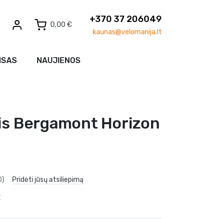
+370 37 206049
0,00 €
kaunas@velomanija.lt
ISAS
NAUJIENOS
tis Bergamont Horizon
0)
Pridėti jūsų atsiliepimą
€