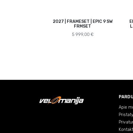
2027 | FRAMESET | EPIC 9 SW
E
FRMSET
L
5 999,00 €
PARD
Apie m
Pristat
Privatu
Kontakt