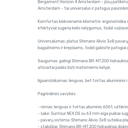
Bergamont Horizon 4 Amsterdam – jūsų patikimas p
Amsterdam – tai universalus ir patogus pasirinki
Komfortas kiekviename kilometre: ergonomiška sėd
efektyviai sugeria kelio nelygumus, todėl važiavi
Universalumas: platus Shimano Alivio 3x8 pavarų di
bagažinėms ir krepšiams, todėl galėsite patogiai 
Saugumas: galingi Shimano BR-MT200 hidrauliniai d
atšvaitai padės būti matomiems kelyje.
Ilgaamžiškumas: lengvas, bet tvirtas aliumininis
Pagrindinės savybės:
- rėmas: lengvas ir tvirtas aliuminis 6061, užtikri
- šakė: Suntour NEX DS su 63 mm eiga puikiai sug
- pavarų sistema: Shimano Alivio 3x8 suteikia pl
- stabdžiai: Shimano BR-MT200 hidrauliniai diski