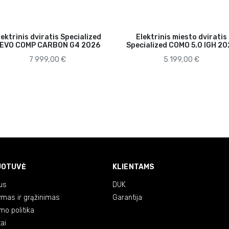
lektrinis dviratis Specialized
Elektrinis miesto dviratis
EVO COMP CARBON G4 2026
Specialized COMO 5.0 IGH 2
7 999,00 €
5 199,00 €
UOTUVĖ
KLIENTAMS
us
DUK
ymas ir grąžinimas
Garantija
mo politika
ai