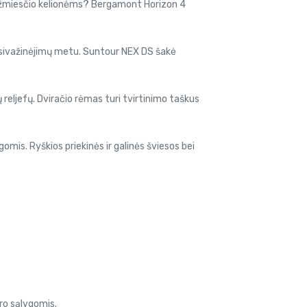
k užmiesčio kelionėms? Bergamont Horizon 4
pasivažinėjimų metu. Suntour NEX DS šakė
 reljefų. Dviračio rėmas turi tvirtinimo taškus
mis. Ryškios priekinės ir galinės šviesos bei
ro sąlygomis.